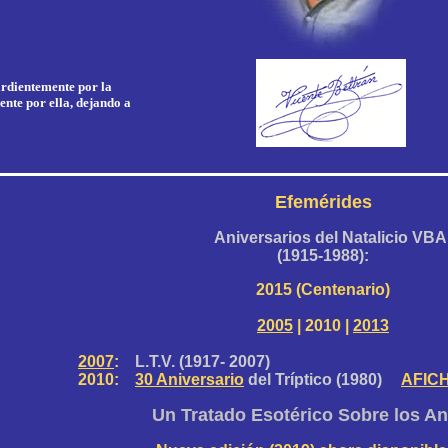
ardientemente por la
ente por ella, dejando a
Efemérides
Aniversarios del Natalicio VBA
(1915-1988):
2015 (Centenario)
2005
| 2010 |
2013
2007
:
L.T.V. (1917- 2007)
2010
:
30 Aniversario
del Tríptico (1980)
AFIC
Un Tratado Esotérico Sobre los A