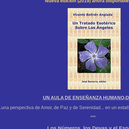
Nueva edición (2019) ahora disponibl
.
.
UN AULA DE ENSEÑANZA HUMANO-D
..una perspectiva de Amor, de Paz y de Serenidad... en un estal
***
Los Números, los Devas y el Esp