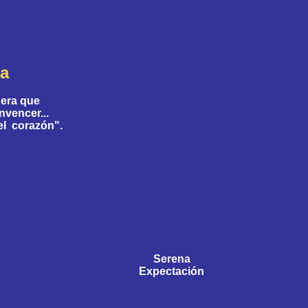
da
nera que
nvencer...
el corazón".
Serena
Expectación