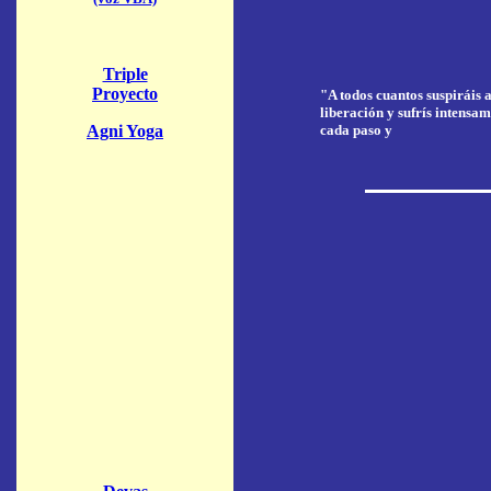
Triple
Proyecto
"A todos cuantos suspiráis 
liberación y sufrís intensam
Agni Yoga
cada paso y