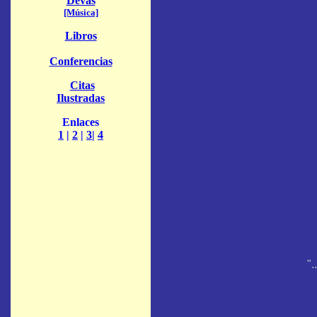
Devas
[Música]
Libros
Conferencias
Citas
Ilustradas
Enlaces
1
|
2
|
3
|
4
".