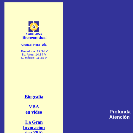
7 ago, 2026
¡Bienvenidos!
Ciudad: Hora Día
Barcelona: 19:34 V
Bs. Aires: 14:34 V
C. México: 11:34 V
Biografía
VBA
Profunda
en vídeo
Atención
La Gran
Invocación
(voz VBA)