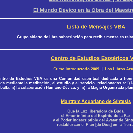
El Mundo Dévico en la Obra del Maestr
Lista de Mensajes VBA
Grupo abierto de libre subscripción para recibir mensajes
rela
Centro de Estudios Esotéricos 
|
Curso Introductorio 2009
Los Libros Azu
ntro de Estudios VBA es una Comunidad espiritual dedicada a honra
da mediante la meditación, el estudio y el servicio relacionados a: i) 
alla; ii) la colaboración Humano-Dévica; y iii) la Magia Organizada plan
Mantram Acuariano de Síntesis
Que la Luz liberadora de Buda,
el Amor infinito del Espíritu de la Paz
y el Poder indescriptible del Avatar de Sínt
restablezcan el Plan [de Dios] en la Tierr