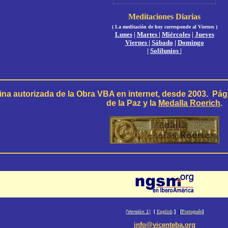
Meditaciones Diarias
( La meditación de hoy corresponde al
Viernes )
Lunes
|
Martes
|
Miércoles
|
Jueves
Viernes
|
Sábado
|
Domingo
|
Solilunios
|
na autorizada de la Obra VBA en internet,
desde 2003.
Pág
de la Paz y la
Medalla Roerich
.
[
Versión 1
]
[
[
English
]
[
[
Português
]
info@vicenteba.org