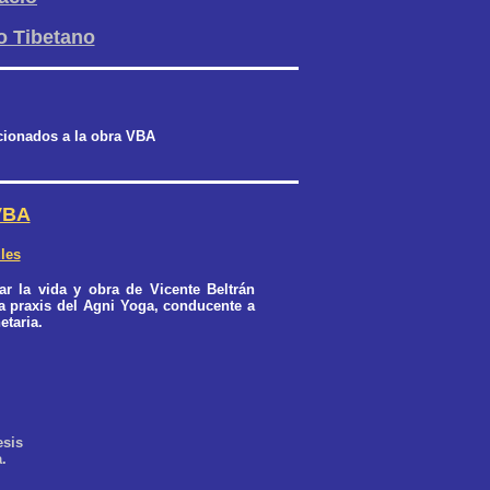
o Tibetano
cionados a la obra VBA
VBA
les
r la vida y obra de Vicente Beltrán
la praxis del Agni Yoga, conducente a
etaria.
esis
a.