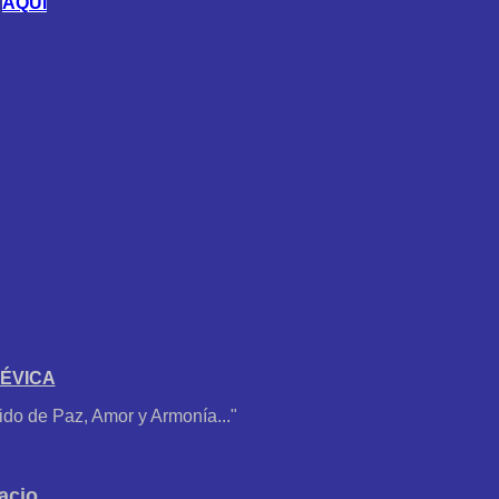
e
AQUÍ
ÉVICA
lido de Paz, Amor y Armonía..."
acio