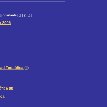
gloparlante [
1
|
2
|
3
]
o 2006
d Teosófica (II)
ica (II)
ica